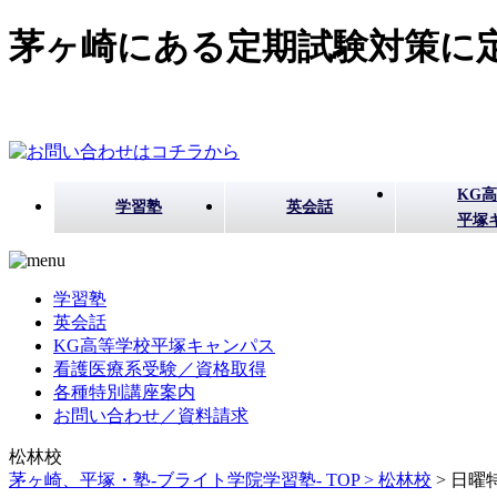
茅ヶ崎にある定期試験対策に定
KG
学習塾
英会話
平塚
学習塾
英会話
KG高等学校平塚キャンパス
看護医療系受験／資格取得
各種特別講座案内
お問い合わせ／資料請求
松林校
茅ヶ崎、平塚・塾-ブライト学院学習塾- TOP >
松林校
>
日曜