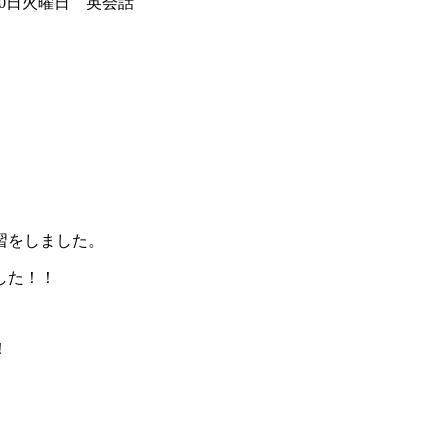
20日火曜日 英会話
習をしました。
した！！
！