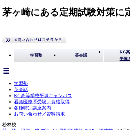
茅ヶ崎にある定期試験対策に定
KG
学習塾
英会話
平塚
学習塾
英会話
KG高等学校平塚キャンパス
看護医療系受験／資格取得
各種特別講座案内
お問い合わせ／資料請求
松林校