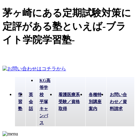
茅ヶ崎にある定期試験対策に
定評がある塾といえば-ブラ
イト学院学習塾-
KG高
等学
学
英
校
看護医療系
各種特
お問い合
習
会
平塚
受験／資格
別講座
わせ／資
塾
話
キャ
取得
案内
料請求
ンパ
ス