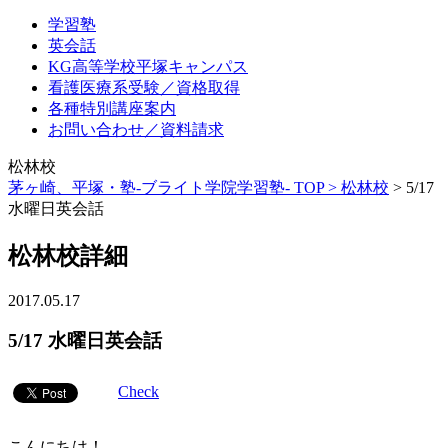
学習塾
英会話
KG高等学校平塚キャンパス
看護医療系受験／資格取得
各種特別講座案内
お問い合わせ／資料請求
松林校
茅ヶ崎、平塚・塾-ブライト学院学習塾- TOP >
松林校
>
5/17
水曜日英会話
松林校詳細
2017.05.17
5/17 水曜日英会話
Check
こんにちは！