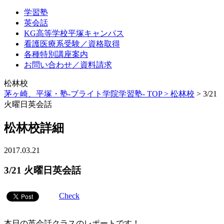
学習塾
英会話
KG高等学校平塚キャンパス
看護医療系受験／資格取得
各種特別講座案内
お問い合わせ／資料請求
松林校
茅ヶ崎、平塚・塾-ブライト学院学習塾- TOP >
松林校
>
3/21
火曜日英会話
松林校詳細
2017.03.21
3/21 火曜日英会話
Check
本日の英会話クラスのレポートです！