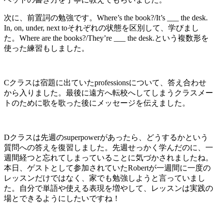
次に、前置詞の勉強です。Where’s the book?/It’s ___ the desk.
In, on, under, next toそれぞれの状態を区別して、学びまし
た。Where are the books?/They’re ___ the desk.という複数形を
使った練習もしました。
Cクラスは宿題に出ていたprofessionsについて、答え合わせ
から入りました。最後に遠方へ転校へしてしまうクラスメー
トのために歌を歌った後にメッセージを伝えました。
Dクラスは先週のsuperpowerがあったら、どうするかという
質問への答えを復習しました。先週せっかく学んだのに、一
週間経つと忘れてしまっていることに気づかされましたね。
本日、ゲストとして参加されていたRobertが一週間に一度の
レッスンだけではなく、家でも勉強しようと言っていまし
た。自分で単語や使える表現を増やして、レッスンは実践の
場とできるようにしたいですね！