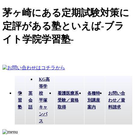
茅ヶ崎にある定期試験対策に
定評がある塾といえば-ブラ
イト学院学習塾-
KG高
等学
学
英
校
看護医療系
各種特
お問い合
習
会
平塚
受験／資格
別講座
わせ／資
塾
話
キャ
取得
案内
料請求
ンパ
ス