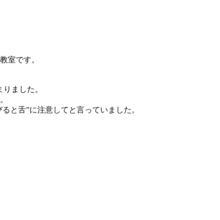
教室です。
まりました。
。
”くちびると舌”に注意してと言っていました。