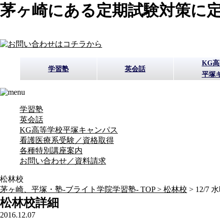
茅ヶ崎にある定期試験対策に定
KG
学習塾
英会話
平塚
学習塾
英会話
KG高等学校平塚キャンパス
看護医療系受験／資格取得
各種特別講座案内
お問い合わせ／資料請求
松林校
茅ヶ崎、平塚・塾-ブライト学院学習塾- TOP >
松林校
>
12/7
松林校詳細
2016.12.07