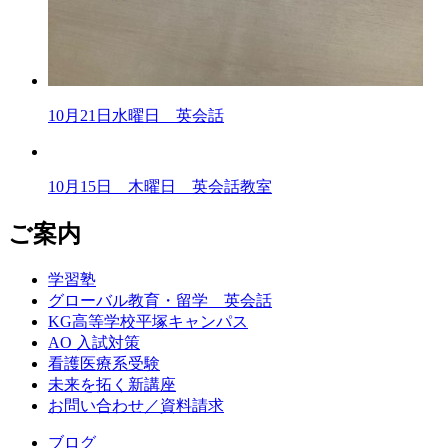
10月21日水曜日 英会話
10月15日 木曜日 英会話教室
ご案内
学習塾
グローバル教育・留学 英会話
KG高等学校平塚キャンパス
AO 入試対策
看護医療系受験
未来を拓く新講座
お問い合わせ／資料請求
ブログ