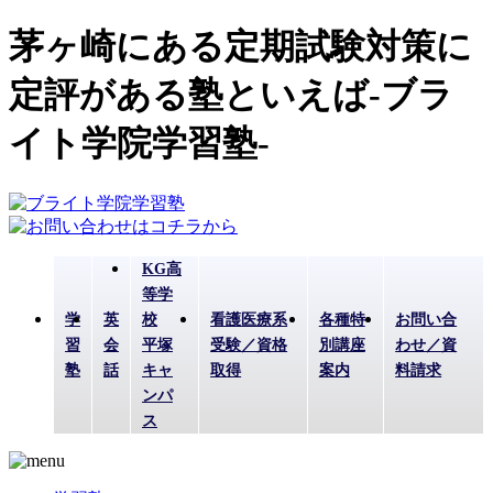
茅ヶ崎にある定期試験対策に
定評がある塾といえば-ブラ
イト学院学習塾-
KG高
等学
学
英
校
看護医療系
各種特
お問い合
習
会
平塚
受験／資格
別講座
わせ／資
塾
話
キャ
取得
案内
料請求
ンパ
ス