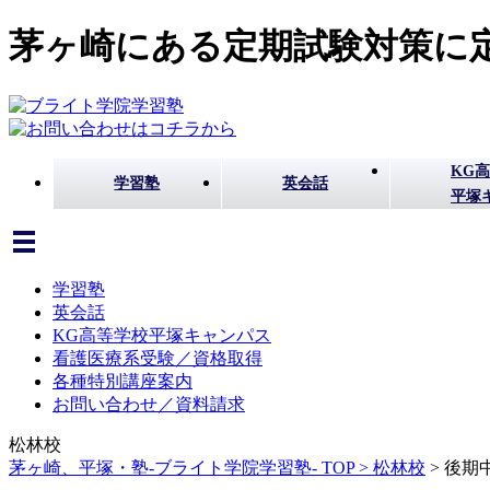
茅ヶ崎にある定期試験対策に定
KG
学習塾
英会話
平塚
学習塾
英会話
KG高等学校平塚キャンパス
看護医療系受験／資格取得
各種特別講座案内
お問い合わせ／資料請求
松林校
茅ヶ崎、平塚・塾-ブライト学院学習塾- TOP >
松林校
>
後期