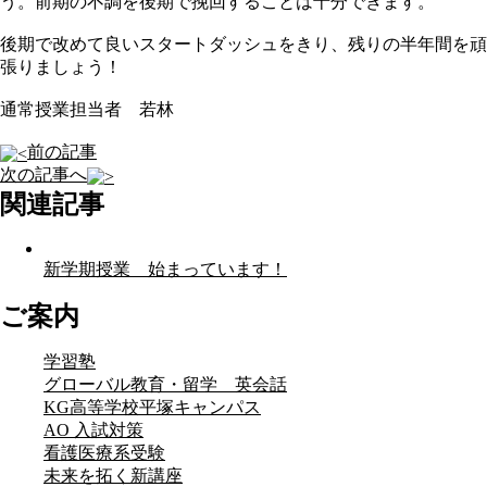
う。前期の不調を後期で挽回することは十分できます。
後期で改めて良いスタートダッシュをきり、残りの半年間を頑
張りましょう！
通常授業担当者 若林
前の記事
次の記事へ
関連記事
新学期授業 始まっています！
ご案内
学習塾
グローバル教育・留学 英会話
KG高等学校平塚キャンパス
AO 入試対策
看護医療系受験
未来を拓く新講座