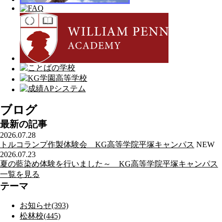
ブログ
最新の記事
2026.07.28
トルコランプ作製体験会 KG高等学院平塚キャンパス
NEW
2026.07.23
夏の藍染め体験を行いました～ KG高等学院平塚キャンパス
一覧を見る
テーマ
お知らせ(393)
松林校(445)