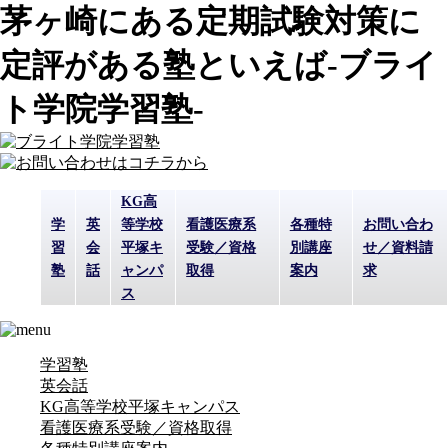
茅ヶ崎にある定期試験対策に
定評がある塾といえば-ブライ
ト学院学習塾-
KG高
学
英
等学校
看護医療系
各種特
お問い合わ
習
会
平塚キ
受験／資格
別講座
せ／資料請
塾
話
ャンパ
取得
案内
求
ス
学習塾
英会話
KG高等学校平塚キャンパス
看護医療系受験／資格取得