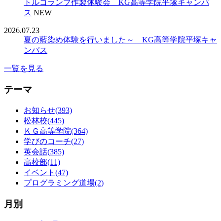
トルコランプ作製体験会 KG高等学院平塚キャンパ
ス
NEW
2026.07.23
夏の藍染め体験を行いました～ KG高等学院平塚キャ
ンパス
一覧を見る
テーマ
お知らせ(393)
松林校(445)
ＫＧ高等学院(364)
学びのコーチ(27)
英会話(385)
高校部(11)
イベント(47)
プログラミング道場(2)
月別