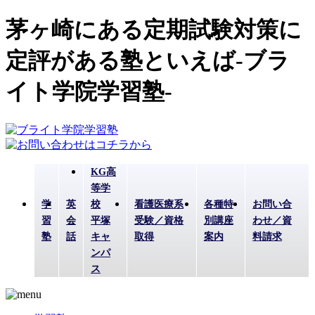
茅ヶ崎にある定期試験対策に
定評がある塾といえば-ブラ
イト学院学習塾-
KG高
等学
学
英
校
看護医療系
各種特
お問い合
習
会
平塚
受験／資格
別講座
わせ／資
塾
話
キャ
取得
案内
料請求
ンパ
ス