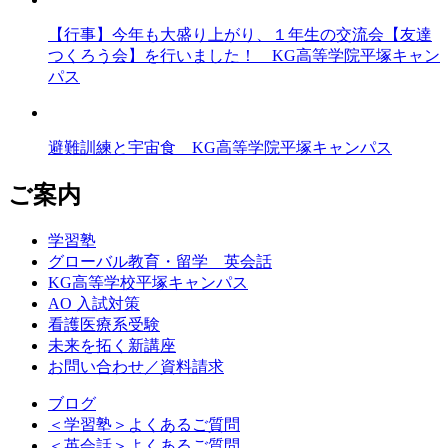
【行事】今年も大盛り上がり、１年生の交流会【友達
つくろう会】を行いました！ KG高等学院平塚キャン
パス
避難訓練と宇宙食 KG高等学院平塚キャンパス
ご案内
学習塾
グローバル教育・留学 英会話
KG高等学校平塚キャンパス
AO 入試対策
看護医療系受験
未来を拓く新講座
お問い合わせ／資料請求
ブログ
＜学習塾＞よくあるご質問
＜英会話＞よくあるご質問