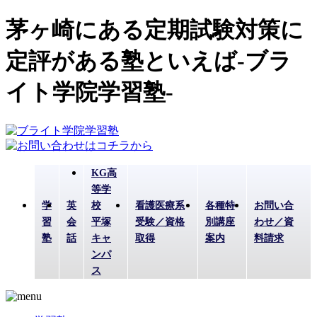
茅ヶ崎にある定期試験対策に
定評がある塾といえば-ブラ
イト学院学習塾-
KG高
等学
学
英
校
看護医療系
各種特
お問い合
習
会
平塚
受験／資格
別講座
わせ／資
塾
話
キャ
取得
案内
料請求
ンパ
ス