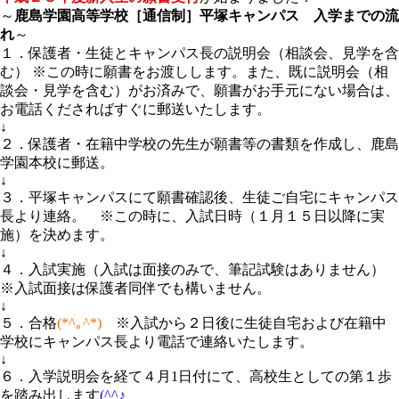
～
鹿島学園高等学校［通信制］平塚キャンパス 入学までの流
れ
～
１．保護者・生徒とキャンパス長の説明会（相談会、見学を含
む） ※この時に願書をお渡しします。また、既に説明会（相
談会・見学を含む）がお済みで、願書がお手元にない場合は、
お電話くださればすぐに郵送いたします。
↓
２．保護者・在籍中学校の先生が願書等の書類を作成し、鹿島
学園本校に郵送。
↓
３．平塚キャンパスにて願書確認後、生徒ご自宅にキャンパス
長より連絡。 ※この時に、入試日時（１月１５日以降に実
施）を決めます。
↓
４．入試実施（入試は面接のみで、筆記試験はありません）
※入試面接は保護者同伴でも構いません。
↓
５．合格
(*^｡^*)
※入試から２日後に生徒自宅および在籍中
学校にキャンパス長より電話で連絡いたします。
↓
６．入学説明会を経て４月1日付にて、高校生としての第１歩
を踏み出します
(^^♪