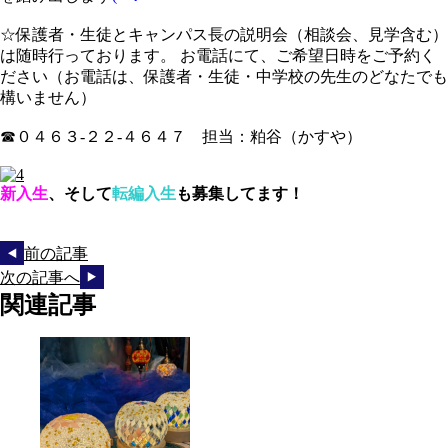
☆保護者・生徒とキャンパス長の説明会（相談会、見学含む）
は随時行っております。 お電話にて、ご希望日時をご予約く
ださい（お電話は、保護者・生徒・中学校の先生のどなたでも
構いません）
☎０４６３-２２-４６４７ 担当：粕谷（かすや）
新入生
、そして
転編入生
も
募集
してます！
前の記事
次の記事へ
関連記事