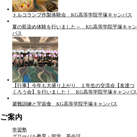
トルコランプ作製体験会 KG高等学院平塚キャンパス
夏の藍染め体験を行いました～ KG高等学院平塚キャン
パス
【行事】今年も大盛り上がり、１年生の交流会【友達つ
くろう会】を行いました！ KG高等学院平塚キャンパス
避難訓練と宇宙食 KG高等学院平塚キャンパス
ご案内
学習塾
グローバル教育・留学 英会話