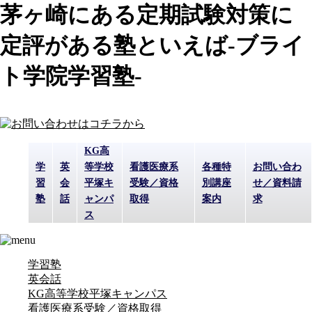
茅ヶ崎にある定期試験対策に
定評がある塾といえば-ブライ
ト学院学習塾-
KG高
学
英
等学校
看護医療系
各種特
お問い合わ
習
会
平塚キ
受験／資格
別講座
せ／資料請
塾
話
ャンパ
取得
案内
求
ス
学習塾
英会話
KG高等学校平塚キャンパス
看護医療系受験／資格取得