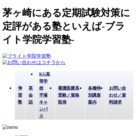
茅ヶ崎にある定期試験対策に
定評がある塾といえば-ブラ
イト学院学習塾-
KG高
等学
学
英
校
看護医療系
各種特
お問い合
習
会
平塚
受験／資格
別講座
わせ／資
塾
話
キャ
取得
案内
料請求
ンパ
ス