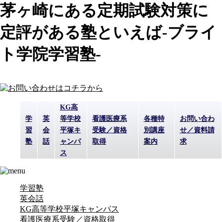
茅ヶ崎にある定期試験対策に
定評がある塾といえば-ブライ
ト学院学習塾-
KG高
学
英
等学校
看護医療系
各種特
お問い合わ
習
会
平塚キ
受験／資格
別講座
せ／資料請
塾
話
ャンパ
取得
案内
求
ス
学習塾
英会話
KG高等学校平塚キャンパス
看護医療系受験／資格取得