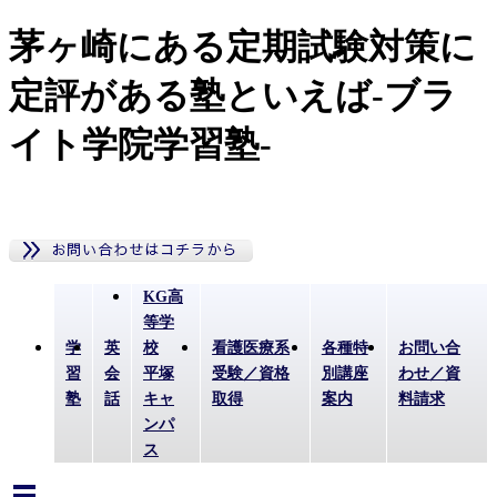
茅ヶ崎にある定期試験対策に
定評がある塾といえば-ブラ
イト学院学習塾-
KG高
等学
学
英
校
看護医療系
各種特
お問い合
習
会
平塚
受験／資格
別講座
わせ／資
塾
話
キャ
取得
案内
料請求
ンパ
ス