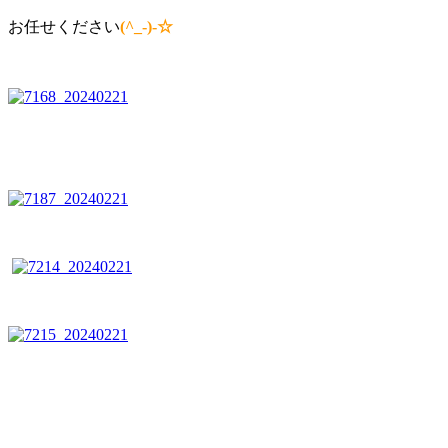
お任せください
(^_-)-☆