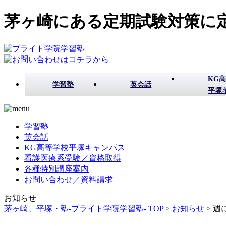
茅ヶ崎にある定期試験対策に定
KG
学習塾
英会話
平塚
学習塾
英会話
KG高等学校平塚キャンパス
看護医療系受験／資格取得
各種特別講座案内
お問い合わせ／資料請求
お知らせ
茅ヶ崎、平塚・塾-ブライト学院学習塾- TOP >
お知らせ
>
週