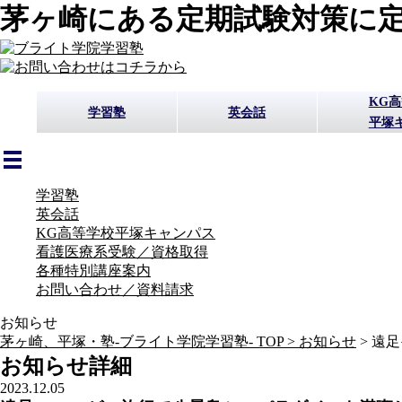
茅ヶ崎にある定期試験対策に定
KG
学習塾
英会話
平塚
学習塾
英会話
KG高等学校平塚キャンパス
看護医療系受験／資格取得
各種特別講座案内
お問い合わせ／資料請求
お知らせ
茅ヶ崎、平塚・塾-ブライト学院学習塾- TOP >
お知らせ
>
遠足
お知らせ詳細
2023.12.05