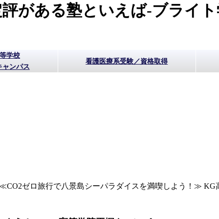
評がある塾といえば-ブライト
高等学校
看護医療系受験／資格取得
キャンパス
≪CO2ゼロ旅行で八景島シーパラダイスを満喫しよう！≫ K