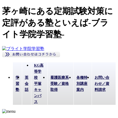
茅ヶ崎にある定期試験対策に
定評がある塾といえば-ブラ
イト学院学習塾-
KG高
等学
学
英
校
看護医療系
各種特
お問い合
習
会
平塚
受験／資格
別講座
わせ／資
塾
話
キャ
取得
案内
料請求
ンパ
ス