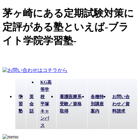
茅ヶ崎にある定期試験対策に
定評がある塾といえば-ブラ
イト学院学習塾-
KG高
等学
学
英
校
看護医療系
各種特
お問い合
習
会
平塚
受験／資格
別講座
わせ／資
塾
話
キャ
取得
案内
料請求
ンパ
ス