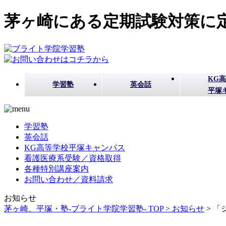
茅ヶ崎にある定期試験対策に定
KG
学習塾
英会話
平塚
学習塾
英会話
KG高等学校平塚キャンパス
看護医療系受験／資格取得
各種特別講座案内
お問い合わせ／資料請求
お知らせ
茅ヶ崎、平塚・塾-ブライト学院学習塾- TOP >
お知らせ
>
「