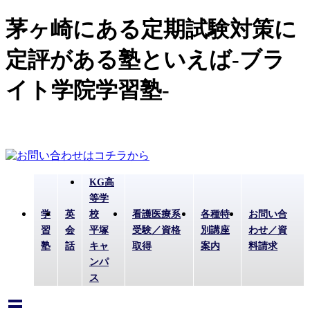
茅ヶ崎にある定期試験対策に
定評がある塾といえば-ブラ
イト学院学習塾-
KG高
等学
学
英
校
看護医療系
各種特
お問い合
習
会
平塚
受験／資格
別講座
わせ／資
塾
話
キャ
取得
案内
料請求
ンパ
ス