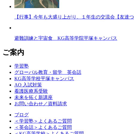
【行事】今年も大盛り上がり、１年生の交流会【友達つ
避難訓練と宇宙食 KG高等学院平塚キャンパス
ご案内
学習塾
グローバル教育・留学 英会話
KG高等学校平塚キャンパス
AO 入試対策
看護医療系受験
未来を拓く新講座
お問い合わせ／資料請求
ブログ
＜学習塾＞よくあるご質問
＜英会話＞よくあるご質問
＜KG高等学校＞よくあるご質問