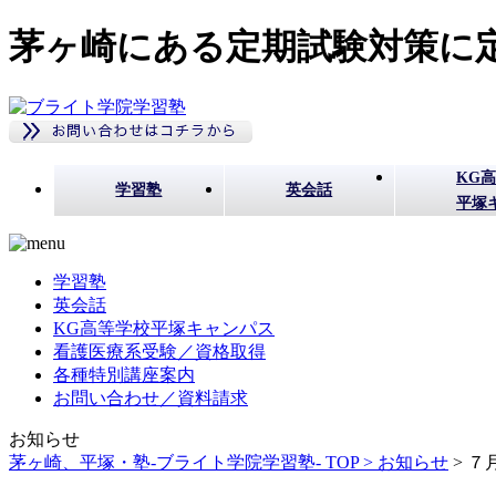
茅ヶ崎にある定期試験対策に定
KG
学習塾
英会話
平塚
学習塾
英会話
KG高等学校平塚キャンパス
看護医療系受験／資格取得
各種特別講座案内
お問い合わせ／資料請求
お知らせ
茅ヶ崎、平塚・塾-ブライト学院学習塾- TOP >
お知らせ
>
７