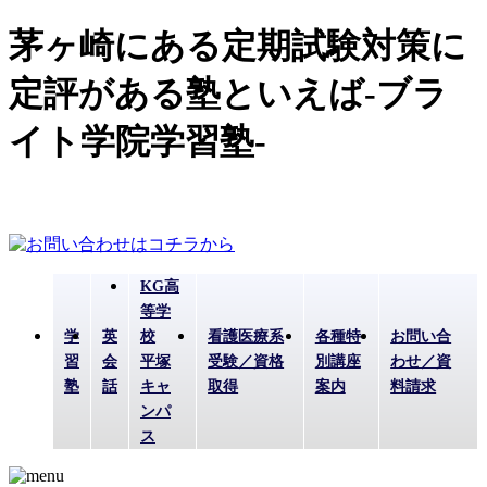
茅ヶ崎にある定期試験対策に
定評がある塾といえば-ブラ
イト学院学習塾-
KG高
等学
学
英
校
看護医療系
各種特
お問い合
習
会
平塚
受験／資格
別講座
わせ／資
塾
話
キャ
取得
案内
料請求
ンパ
ス