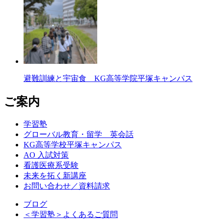
避難訓練と宇宙食 KG高等学院平塚キャンパス
ご案内
学習塾
グローバル教育・留学 英会話
KG高等学校平塚キャンパス
AO 入試対策
看護医療系受験
未来を拓く新講座
お問い合わせ／資料請求
ブログ
＜学習塾＞よくあるご質問