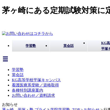
茅ヶ崎にある定期試験対策に定
KG
学習塾
英会話
平塚
学習塾
英会話
KG高等学校平塚キャンパス
看護医療系受験／資格取得
各種特別講座案内
お問い合わせ／資料請求
お知らせ
茅ヶ崎、平塚・塾-ブライト学院学習塾- TOP >
お知らせ
>
行