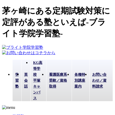
茅ヶ崎にある定期試験対策に
定評がある塾といえば-ブラ
イト学院学習塾-
KG高
等学
学
英
校
看護医療系
各種特
お問い合
習
会
平塚
受験／資格
別講座
わせ／資
塾
話
キャ
取得
案内
料請求
ンパ
ス