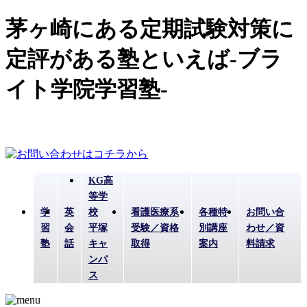
茅ヶ崎にある定期試験対策に
定評がある塾といえば-ブラ
イト学院学習塾-
KG高
等学
学
英
校
看護医療系
各種特
お問い合
習
会
平塚
受験／資格
別講座
わせ／資
塾
話
キャ
取得
案内
料請求
ンパ
ス