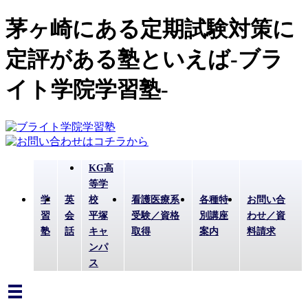
茅ヶ崎にある定期試験対策に
定評がある塾といえば-ブラ
イト学院学習塾-
KG高
等学
学
英
校
看護医療系
各種特
お問い合
習
会
平塚
受験／資格
別講座
わせ／資
塾
話
キャ
取得
案内
料請求
ンパ
ス