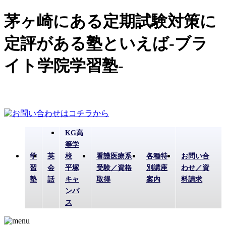
茅ヶ崎にある定期試験対策に
定評がある塾といえば-ブラ
イト学院学習塾-
KG高
等学
学
英
校
看護医療系
各種特
お問い合
習
会
平塚
受験／資格
別講座
わせ／資
塾
話
キャ
取得
案内
料請求
ンパ
ス