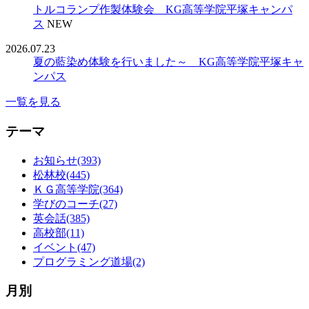
トルコランプ作製体験会 KG高等学院平塚キャンパ
ス
NEW
2026.07.23
夏の藍染め体験を行いました～ KG高等学院平塚キャ
ンパス
一覧を見る
テーマ
お知らせ(393)
松林校(445)
ＫＧ高等学院(364)
学びのコーチ(27)
英会話(385)
高校部(11)
イベント(47)
プログラミング道場(2)
月別