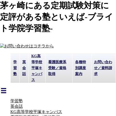
茅ヶ崎にある定期試験対策に
定評がある塾といえば-ブライ
ト学院学習塾-
KG高
学
英
等学校
看護医療系
各種特
お問い合わ
習
会
平塚キ
受験／資格
別講座
せ／資料請
塾
話
ャンパ
取得
案内
求
ス
学習塾
英会話
KG高等学校平塚キャンパス