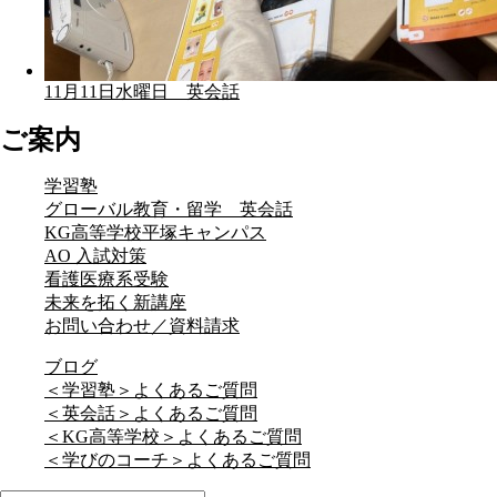
11月11日水曜日 英会話
ご案内
学習塾
グローバル教育・留学 英会話
KG高等学校平塚キャンパス
AO 入試対策
看護医療系受験
未来を拓く新講座
お問い合わせ／資料請求
ブログ
＜学習塾＞よくあるご質問
＜英会話＞よくあるご質問
＜KG高等学校＞よくあるご質問
＜学びのコーチ＞よくあるご質問