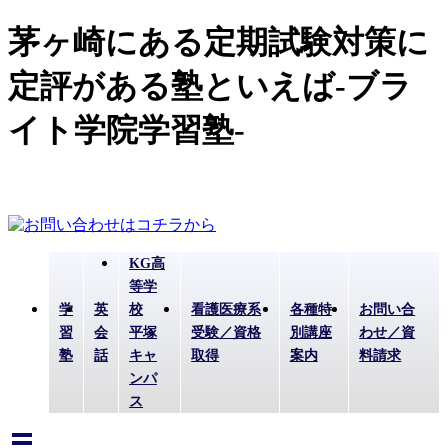
茅ヶ崎にある定期試験対策に
定評がある塾といえば-ブラ
イト学院学習塾-
KG高
等学
学
英
校
看護医療系
各種特
お問い合
習
会
平塚
受験／資格
別講座
わせ／資
塾
話
キャ
取得
案内
料請求
ンパ
ス