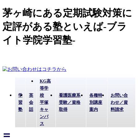
茅ヶ崎にある定期試験対策に
定評がある塾といえば-ブラ
イト学院学習塾-
KG高
等学
学
英
校
看護医療系
各種特
お問い合
習
会
平塚
受験／資格
別講座
わせ／資
塾
話
キャ
取得
案内
料請求
ンパ
ス