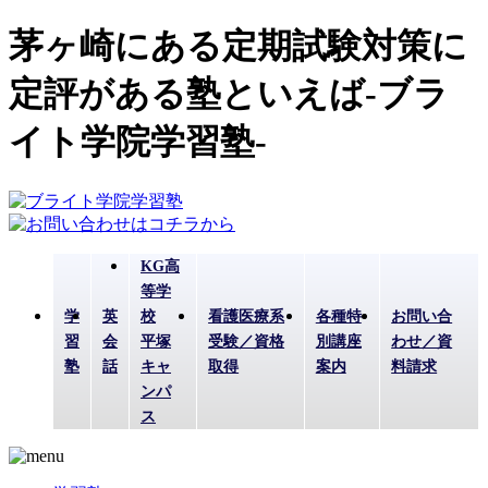
茅ヶ崎にある定期試験対策に
定評がある塾といえば-ブラ
イト学院学習塾-
KG高
等学
学
英
校
看護医療系
各種特
お問い合
習
会
平塚
受験／資格
別講座
わせ／資
塾
話
キャ
取得
案内
料請求
ンパ
ス